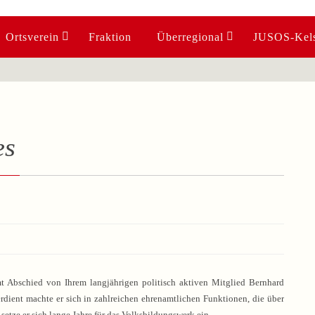
Ortsverein
Fraktion
Überregional
JUSOS-Kels
es
t Abschied von Ihrem langjährigen politisch aktiven Mitglied Bernhard
rdient machte er sich in zahlreichen ehrenamtlichen Funktionen, die über
setze er sich lange Jahre für das Volksbildungswerk ein,…