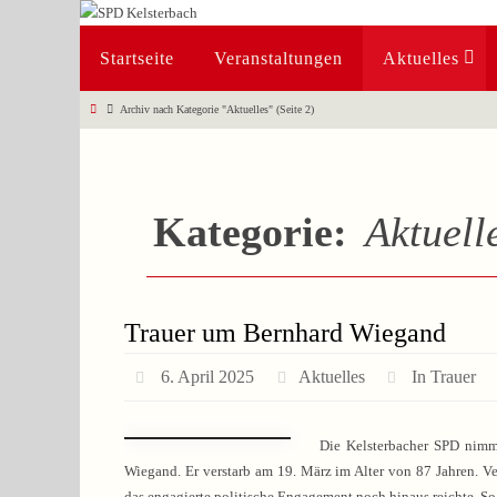
Zum
Inhalt
Zum
Startseite
Veranstaltungen
Aktuelles
springen
Inhalt
springen
Start
Archiv nach Kategorie "Aktuelles"
(Seite 2)
Kategorie:
Aktuell
Trauer um Bernhard Wiegand
6. April 2025
Aktuelles
In Trauer
Die Kelsterbacher SPD nimm
Wiegand. Er verstarb am 19. März im Alter von 87 Jahren. Ve
das engagierte politische Engagement noch hinaus reichte. So 