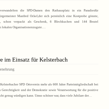
rwandelten die SPD-Damen den Rathausplatz in ein Paradiesfür
germeister Manfred Ockel,der sich persönlich eine Kostprobe gönnte,
, schon verpackt als Geschenk, 6 Blechkuchen und 144 Beutel
en lokalen Organisationenzugute.…
re im Einsatz für Kelsterbach
renehrung
Kelsterbacher SPD Ortsverein mehr als 600 Jahre Parteimitgliedschaft bei
en Gerechtigkeit und der Demokratie sowie Verantwortung für die positive
nicht genug würdigen kann. Umso schöner war, dass viele Jubilare der…