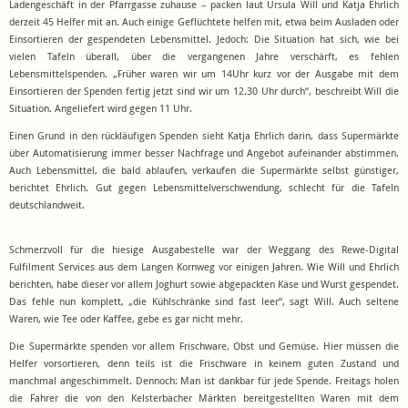
Ladengeschäft in der Pfarrgasse zuhause – packen laut Ursula Will und Katja Ehrlich
derzeit 45 Helfer mit an. Auch einige Geflüchtete helfen mit, etwa beim Ausladen oder
Einsortieren der gespendeten Lebensmittel. Jedoch: Die Situation hat sich, wie bei
vielen Tafeln überall, über die vergangenen Jahre verschärft, es fehlen
Lebensmittelspenden. „Früher waren wir um 14Uhr kurz vor der Ausgabe mit dem
Einsortieren der Spenden fertig jetzt sind wir um 12.30 Uhr durch“, beschreibt Will die
Situation. Angeliefert wird gegen 11 Uhr.
Einen Grund in den rückläufigen Spenden sieht Katja Ehrlich darin, dass Supermärkte
über Automatisierung immer besser Nachfrage und Angebot aufeinander abstimmen.
Auch Lebensmittel, die bald ablaufen, verkaufen die Supermärkte selbst günstiger,
berichtet Ehrlich. Gut gegen Lebensmittelverschwendung, schlecht für die Tafeln
deutschlandweit.
Schmerzvoll für die hiesige Ausgabestelle war der Weggang des Rewe-Digital
Fulfilment Services aus dem Langen Kornweg vor einigen Jahren. Wie Will und Ehrlich
berichten, habe dieser vor allem Joghurt sowie abgepackten Käse und Wurst gespendet.
Das fehle nun komplett, „die Kühlschränke sind fast leer“, sagt Will. Auch seltene
Waren, wie Tee oder Kaffee, gebe es gar nicht mehr.
Die Supermärkte spenden vor allem Frischware, Obst und Gemüse. Hier müssen die
Helfer vorsortieren, denn teils ist die Frischware in keinem guten Zustand und
manchmal angeschimmelt. Dennoch: Man ist dankbar für jede Spende. Freitags holen
die Fahrer die von den Kelsterbacher Märkten bereitgestellten Waren mit dem