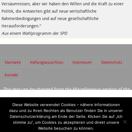
Versäumnissen, aber wir haben den Willen und die Kraft zu einer
Politik, die Antworten gibt auf neue wirtschaftliche
Rahmenbedingungen und auf neue gesellschaftliche
Herausforderungen."
Aus einem Wahlprogramm der SPD
Startseite
Haftungsausschluss
Impressum
Datenschutz
Kontakt
This text can be changed from the Miscellaneous section of the
settings page.
Diese Website verwendet Cookies – nähere Informationen
Lorem ipsum
dolor sit amet,
consectetur adipiscing
elit, cras ut
dazu und zu Ihren Rechten als Benutzer finden Sie in
Diese Website verwendet Cookies – nähere Informationen
imperdiet augue.
unserer Datenschutzerklärung am Ende der Seite. Klicken
dazu und zu Ihren Rechten als Benutzer finden Sie in unserer
Sie auf „Ich stimme zu“, um Cookies zu akzeptieren und
Datenschutzerklärung am Ende der Seite. Klicken Sie auf „Ich
Präsentiert von
Nirvana
&
WordPress.
direkt unsere Website besuchen zu können.
stimme zu“, um Cookies zu akzeptieren und direkt unsere
Website besuchen zu können.