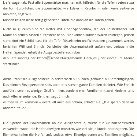
Lieferwagen ab. Fast alle Supermärkte machten mit, hilfreich für die Tafeln seien etwa
die Fünf-Euro-Tüten, die Supermärkte, wie Edeka in Raunheim, oder Rewe zeitweise
anbieten, sagt Will.
Kunden kaufen diese fertig gepackten Tüten, die dann an die Tafeln gehen.
Nicht so glücklich sind die Helfer mit einer Spendenbox, die der Kelsterbacher Lidl
Markt an seinen Kassen aufgestellt habe. Hier können Kunden Waren reinlegen, jedoch
stehe dort ein Schild, dass für die Tafel Rüsselsheim und Wiesbaden gesammelt werde,
berichten Will und Ehrlich. Da bleibe die Untermainstadt außen vor, bedauern die
Helfer. Spenden erhält die Ausgabestelle auch über
den Tafelsonntag der katholischen Pfarrgemeinde Herz-Jesu, der einmal im Monat
stattfindet
.
Aktuell zählt die Ausgabestelle in Kelsterbach 80 Kunden, genauer: 80 Berechtigungen.
Das können Einzelpersonen sein, aber teils stehen ganze Familien dahinter. Wie Ehrlich
ausführt, seien es weniger Großfamilien, sondern eher Familien mit zwei Kindern, teils
auch Alleinerziehende. Rentner, sagt Ehrlich,
würden kaum kommen – eventuell auch aus Scham, schätzt sie. „Die sparen dann an
anderer Stelle.“
Die Spende der Powerdamen an die Ausgabestelle, wurde für Grundlebensmittel
verwendet, wobei die Helfer abwägen mussten, wie viel sie je Kunde herausgeben. Die
Eier etwa teilen die Helfer auf, sodass etwa Einzelpersonen und Familien möglichst