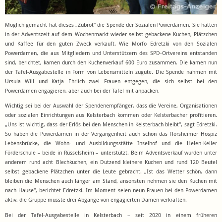
Möglich gemacht hat dieses „Zubrot“ die Spende der Sozialen Powerdamen. Sie hatten
in der Adventszeit auf dem Wochenmarkt wieder selbst gebackene Kuchen, Plätzchen
und Kaffee für den guten Zweck verkauft. Wie Morfo Edretzki von den Sozialen
Powerdamen, die aus Mitgliedern und Unterstützern des SPD-Ortvereins entstanden
sind, berichtet, kamen durch den Kuchenverkauf 600 Euro zusammen. Die kamen nun
der Tafel-Ausgabestelle in Form von Lebensmitteln zugute. Die Spende nahmen mit
Ursula Will und Katja Ehrlich zwei Frauen entgegen, die sich selbst bei den
Powerdamen engagieren, aber auch bei der Tafel mit anpacken.
Wichtig sei bei der Auswahl der Spendenempfänger, dass die Vereine, Organisationen
oder sozialen Einrichtungen aus Kelsterbach kommen oder Kelsterbacher profitieren.
„Uns ist wichtig, dass der Erlös bei den Menschen in Kelsterbach bleibt“, sagt Edretzki.
So haben die Powerdamen in der Vergangenheit auch schon das Flörsheimer Hospiz
Lebensbrücke, die Wohn- und Ausbildungsstätte Inselhof und die Helen-Keller
Förderschule – beide in Rüsselsheim – unterstützt. Beim Adventsverkauf wurden unter
anderem rund acht Blechkuchen, ein Dutzend kleinere Kuchen und rund 120 Beutel
selbst gebackene Plätzchen unter die Leute gebracht. „Ist das Wetter schön, dann
bleiben die Menschen auch länger am Stand, ansonsten nehmen sie den Kuchen mit
nach Hause“, berichtet Edretzki. Im Moment seien neun Frauen bei den Powerdamen
aktiv, die Gruppe musste drei Abgänge von engagierten Damen verkraften.
Bei der Tafel-Ausgabestelle in Kelsterbach – seit 2020 in einem früheren