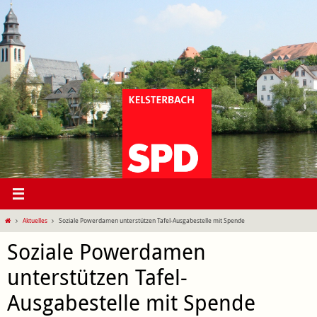
Zum
Inhalt
springen
Start
Aktuelles
Soziale Powerdamen unterstützen Tafel-Ausgabestelle mit Spende
Soziale Powerdamen
unterstützen Tafel-
Ausgabestelle mit Spende