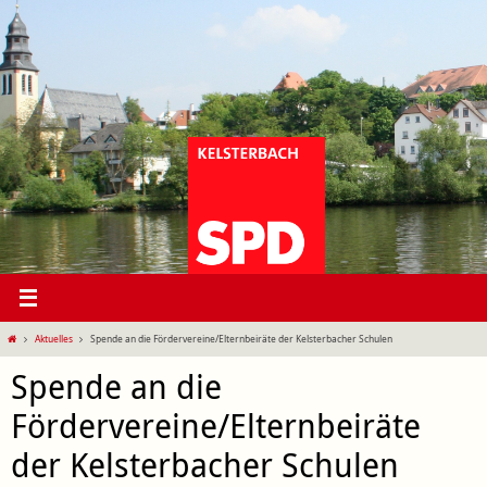
Zum
Inhalt
springen
Start
Aktuelles
Spende an die Fördervereine/Elternbeiräte der Kelsterbacher Schulen
Spende an die
Fördervereine/Elternbeiräte
der Kelsterbacher Schulen