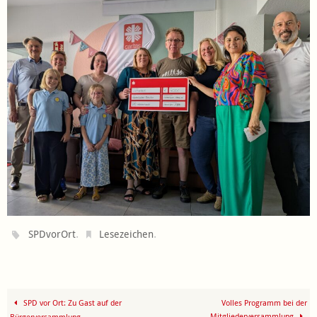
.
.
SPDvorOrt
Lesezeichen
SPD vor Ort: Zu Gast auf der
Volles Programm bei der
Mitgliederversammlung
Bürgerversammlung