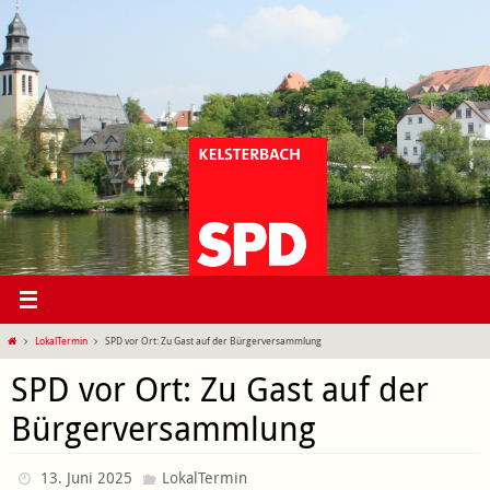
Zum
Inhalt
springen
Start
LokalTermin
SPD vor Ort: Zu Gast auf der Bürgerversammlung
SPD vor Ort: Zu Gast auf der
Bürgerversammlung
13. Juni 2025
LokalTermin