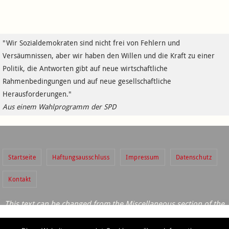
"Wir Sozialdemokraten sind nicht frei von Fehlern und
Versäumnissen, aber wir haben den Willen und die Kraft zu einer
Politik, die Antworten gibt auf neue wirtschaftliche
Rahmenbedingungen und auf neue gesellschaftliche
Herausforderungen."
Aus einem Wahlprogramm der SPD
Startseite
Haftungsausschluss
Impressum
Datenschutz
Kontakt
This text can be changed from the Miscellaneous section of the
settings page.
Diese Website verwendet Cookies – nähere Informationen
Lorem ipsum
dolor sit amet,
consectetur adipiscing
elit, cras ut