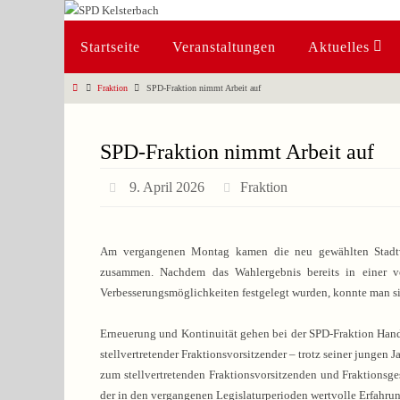
Zum
Inhalt
Zum
Startseite
Veranstaltungen
Aktuelles
springen
Inhalt
springen
Start
Fraktion
SPD-Fraktion nimmt Arbeit auf
SPD-Fraktion nimmt Arbeit auf
9. April 2026
Fraktion
Am vergangenen Montag kamen die neu gewählten Stadtver
zusammen. Nachdem das Wahlergebnis bereits in einer v
Verbesserungsmöglichkeiten festgelegt wurden, konnte man sich
Erneuerung und Kontinuität gehen bei der SPD-Fraktion Hand 
stellvertretender Fraktionsvorsitzender – trotz seiner jungen 
zum stellvertretenden Fraktionsvorsitzenden und Fraktionsges
der in den vergangenen Legislaturperioden wertvolle Erfahru