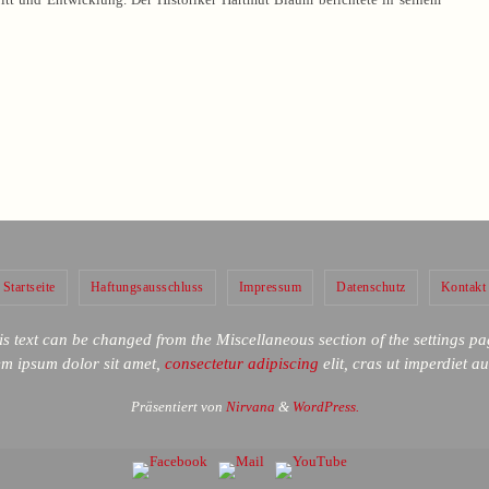
Startseite
Haftungsausschluss
Impressum
Datenschutz
Kontakt
is text can be changed from the Miscellaneous section of the settings pa
em ipsum
dolor sit amet,
consectetur adipiscing
elit, cras ut imperdiet a
Präsentiert von
Nirvana
&
WordPress.