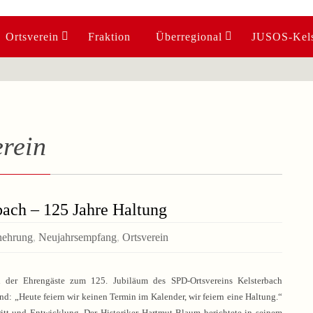
Ortsverein
Fraktion
Überregional
JUSOS-Kels
erein
bach – 125 Jahre Haltung
enehrung
,
Neujahrsempfang
,
Ortsverein
 der Ehrengäste zum 125. Jubiläum des SPD-Ortsvereins Kelsterbach
nd: „Heute feiern wir keinen Termin im Kalender, wir feiern eine Haltung.“
ritt und Entwicklung. Der Historiker Hartmut Blaum berichtete in seinem