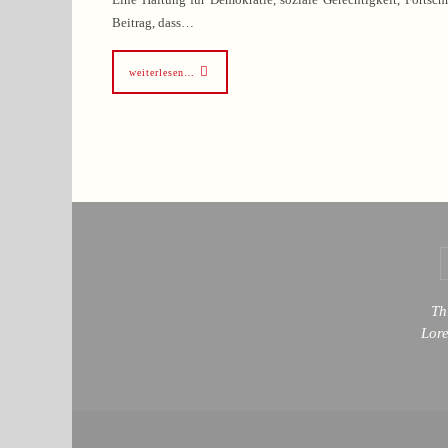
Beitrag, dass…
weiterlesen…
Th
Lor