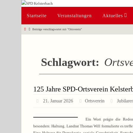
Zum
Inhalt
Zum
Startseite
Veranstaltungen
Aktuelles
springen
Inhalt
springen
Start
Beiträge verschlagwortet mit "Ortsverein"
Schlagwort:
Ortsv
125 Jahre SPD-Ortsverein Kelster
21. Januar 2026
Ortsverein
Jubilar
Ein Wort prägte die Reden
besonders: Haltung. Landrat Thomas Will formulierte es treffe
Eine Haltung für Demokratie, soziale Gerechtigkeit, Fortsch