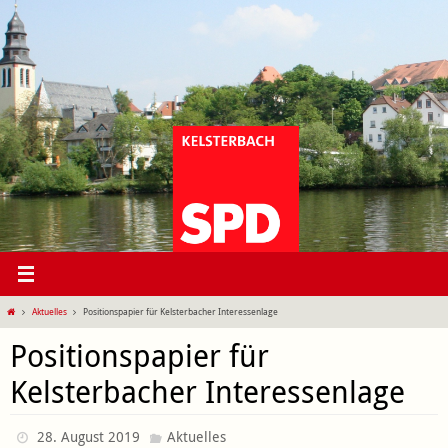
Zum
Inhalt
springen
Start
Aktuelles
Positionspapier für Kelsterbacher Interessenlage
Positionspapier für
Kelsterbacher Interessenlage
28. August 2019
Aktuelles